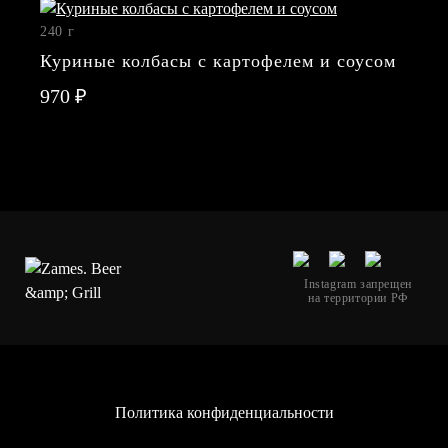
job@zms-
240 г
msk.ru
Куриные колбасы с картофелем и соусом
970 ₽
Instagram
запрещен
на
территории
РФ
Instagram запрещен
на территории РФ
Политика конфиденциальности