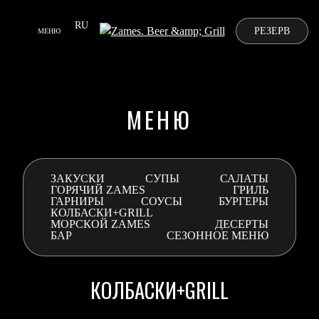
Выберите язык
RU
РЕЗЕРВ
МЕНЮ
МЕНЮ
ЗАКУСКИ
СУПЫ
САЛАТЫ
ГОРЯЧИЙ ZAMES
ГРИЛЬ
ГАРНИРЫ
СОУСЫ
БУРГЕРЫ
КОЛБАСКИ+GRILL
МОРСКОЙ ZAMES
ДЕСЕРТЫ
БАР
СЕЗОННОЕ МЕНЮ
МЕНЮ
КОНТАКТЫ
КОЛБАСКИ+GRILL
ДОСТАВКА
ЛОЯЛЬНОСТЬ