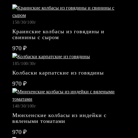
АКЦИИ
ВАКАНСИИ
РЕСТОРАНЫ
ФРАНШИЗА
150/30/100г
Краинские колбасы из говядины и
+7
свинины с сыром
970 ₽
(495)
739
185/100/30г
Колбаски карпатские из говядины
23
970 ₽
47
Отзывы
предложения
140/30/100г
и
Мюнхенские колбасы из индейки с
mes@zms-
вялеными томатами
msk.ru
970 ₽
Резюме