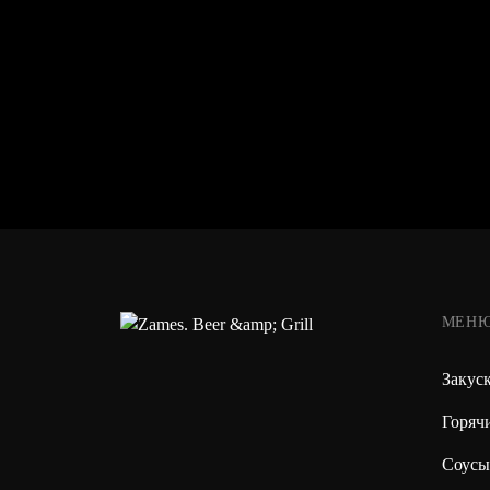
МЕН
Закус
Горяч
Соусы