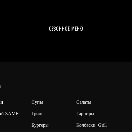
СЕЗОННОЕ МЕНЮ
Ю
ки
Супы
Салаты
ий ZAMEs
Гриль
Гарниры
Бургеры
Колбаски+Grill